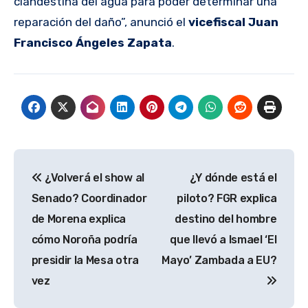
clandestina del agua
para poder determinar una
reparación del daño”, anunció el
vicefiscal Juan
Francisco Ángeles Zapata
.
Navegación
¿Volverá el show al
¿Y dónde está el
de
Senado? Coordinador
piloto? FGR explica
entradas
de Morena explica
destino del hombre
cómo Noroña podría
que llevó a Ismael ‘El
presidir la Mesa otra
Mayo’ Zambada a EU?
vez