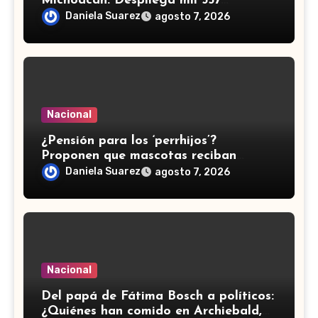
Michoacán: Despliega mil 557
efectivos de Guardia Nacional y
Daniela Suarez
agosto 7, 2026
Ejército
Nacional
¿Pensión para los ‘perrhijos’?
Proponen que mascotas reciban
manutención tras divorcios en CDMX
Daniela Suarez
agosto 7, 2026
Nacional
⁠Del papá de Fátima Bosch a políticos:
¿Quiénes han comido en Archiebald,