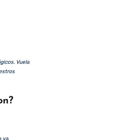
gicos. Vuela
estros
on?
e ya