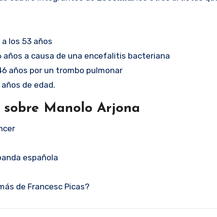
 a los 53 años
46 años a causa de una encefalitis bacteriana
s 46 años por un trombo pulmonar
8 años de edad.
s sobre Manolo Arjona
ncer
a banda española
emás de Francesc Picas?