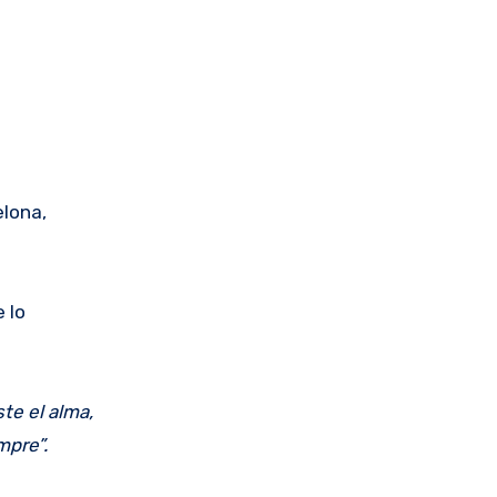
elona,
 lo
te el alma,
mpre”.