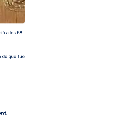
ió a los 58
o de que fue
ont,