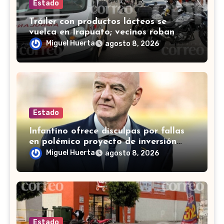
Estado
Tráiler con productos lácteos se
vuelca en Irapuato; vecinos roban
carga en lugar de auxiliar a heridos
Miguel Huerta
agosto 8, 2026
Estado
Infantino ofrece disculpas por fallas
en polémico proyecto de inversión
privada de la FIFA
Miguel Huerta
agosto 8, 2026
Estado