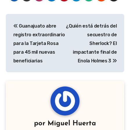
Navegación
Guanajuato abre
¿Quién está detrás del
de
registro extraordinario
secuestro de
entradas
para la Tarjeta Rosa
Sherlock? El
para 45 mil nuevas
impactante final de
beneficiarias
Enola Holmes 3
por
Miguel Huerta