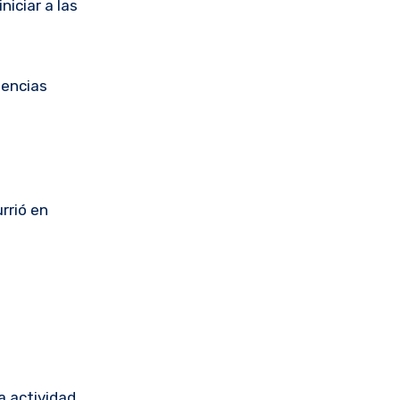
iciar a las
tencias
rrió en
a actividad