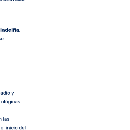
iladelfia
,
e.
adio y
ológicas.
n las
l inicio del