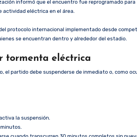
ización informó que el encuentro fue reprogramado para in
 actividad eléctrica en el área.
 del protocolo internacional implementado desde compe
uienes se encuentran dentro y alrededor del estadio.
r tormenta eléctrica
o, el partido debe suspenderse de inmediato o, como ocu
activa la suspensión.
 minutos.
rse cuando transcurren 30 minutos completos sin nuev