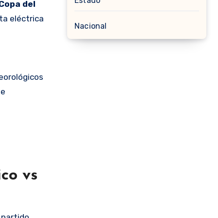
Estado
Copa del
ta eléctrica
Nacional
eorológicos
de
ico vs
partido,