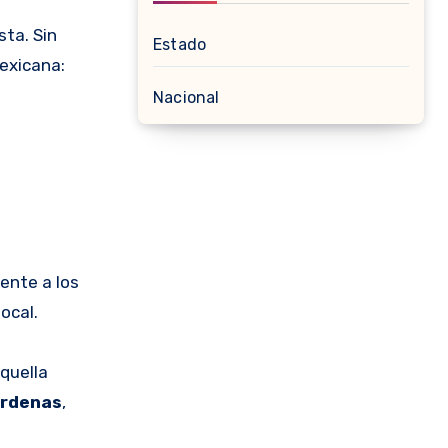
sta. Sin
Estado
exicana:
Nacional
ente a los
ocal.
Aquella
árdenas
,