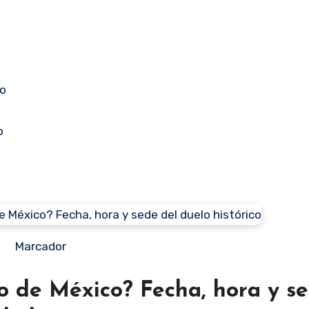
o
so
o
Marcador
o de México? Fecha, hora y se