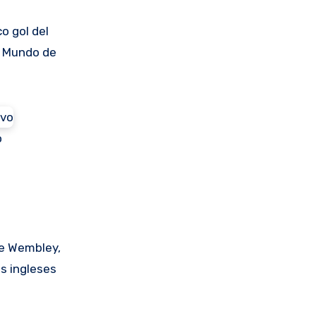
o gol del
l Mundo de
o
 de Wembley,
s ingleses