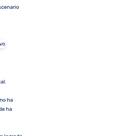
scenario
o
al.
 no ha
nde ha