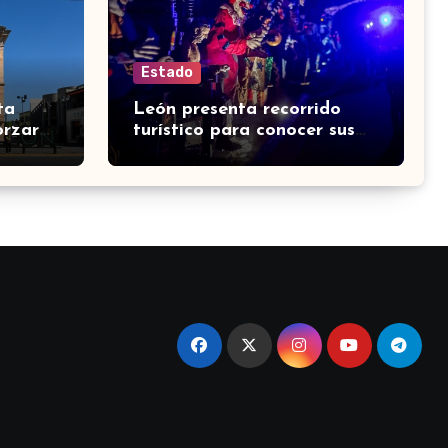
Estado
ta
León presenta recorrido
orzar
turístico para conocer sus
s y
barrios y espacios históricos