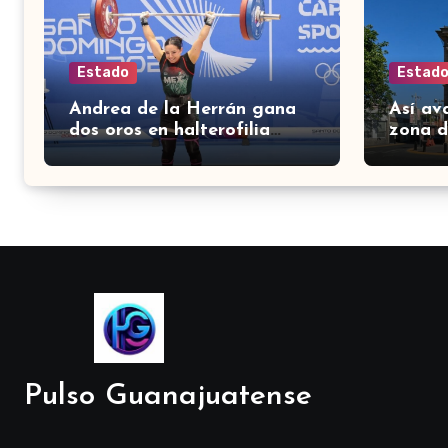
Estado
Estad
Andrea de la Herrán gana
Así av
dos oros en halterofilia
zona d
para Guanajuato en los
León p
Juegos Centroamericanos
circula
2026
Pulso Guanajuatense