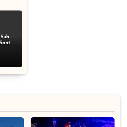
 Sub-
 Santo
olear