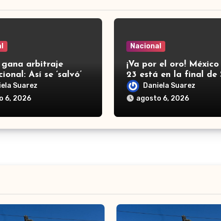
l
Nacional
 gana arbitraje
¡Va por el oro! México
ional: Así se ‘salvó’
23 está en la final de
r 219 millones de
Domingo 2026 tras g
iela Suarez
Daniela Suarez
s a fondos de EU
a Panamá
o 6, 2026
agosto 6, 2026