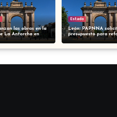
o
Estado
anzan las obras en la
León: PAPNNA solici
e La Antorcha en
presupuesto para ref
ara mejorar la
atención a niñas, niño
ción
adolescentes