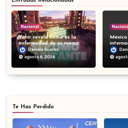
Entradas Relacionadas
Nacional
Naciona
Yahir revela cómo es la
México
enfermedad de su mamá:
internac
‘No se acuerda quién soy,
de paga
Daniela Suarez
Dan
que canto’
dólare
agosto 6, 2026
agost
Te Has Perdido