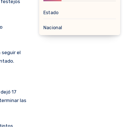
 festejos
Estado
ro
Nacional
 seguir el
entado.
dejó 17
terminar las
tintos