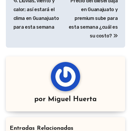
Lluvias, viento y
Precio del diésel baja
de
calor; así estará el
en Guanajuato y
entradas
clima en Guanajuato
premium sube para
para esta semana
esta semana ¿cuál es
su costo?
por
Miguel Huerta
Entradas Relacionadas