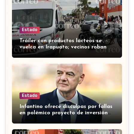
Estado
Tráiler con productos lácteos se
vuelca en Irapuato; vecinos roban
carga en lugar de auxiliar a heridos
Estado
Infantino ofrece disculpas por fallas
en polémico proyecto de inversión
privada de la FIFA