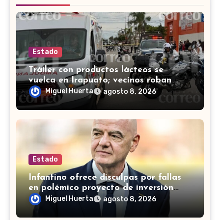
Estado
Tráiler con productos lácteos se
vuelca en Irapuato; vecinos roban
carga en lugar de auxiliar a heridos
Miguel Huerta
agosto 8, 2026
Estado
Infantino ofrece disculpas por fallas
en polémico proyecto de inversión
privada de la FIFA
Miguel Huerta
agosto 8, 2026