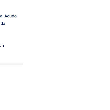
na. Acudo
ida
un