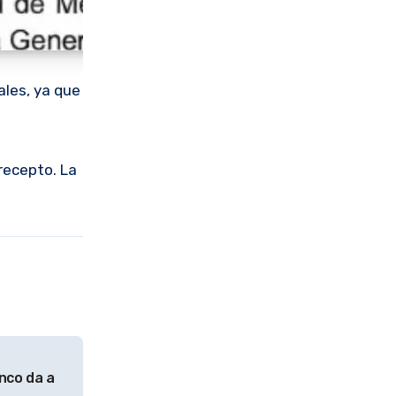
ales, ya que
recepto. La
nco da a