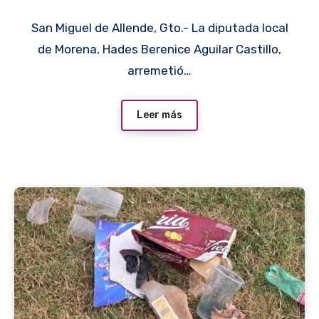
marranos” a panistas y
San Miguel de Allende, Gto.- La diputada local
priistas
de Morena, Hades Berenice Aguilar Castillo,
arremetió…
Leer más