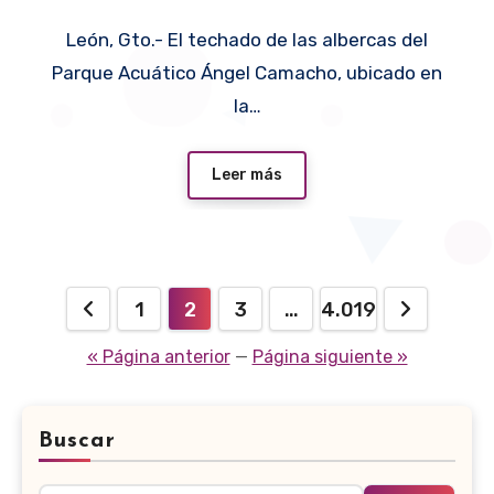
inversión será de 40 mdp
León, Gto.- El techado de las albercas del
Parque Acuático Ángel Camacho, ubicado en
la…
Leer más
Paginación
1
2
3
…
4.019
de
« Página anterior
—
Página siguiente »
entradas
Buscar