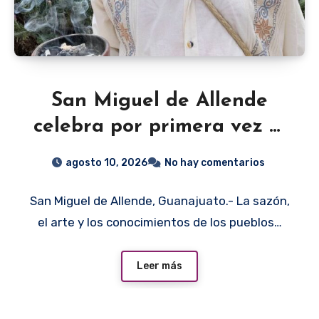
San Miguel de Allende
celebra por primera vez el
Día Internacional de los
agosto 10, 2026
No hay comentarios
Pueblos Indígenas en la
San Miguel de Allende, Guanajuato.- La sazón,
Plaza Cívica
el arte y los conocimientos de los pueblos…
Leer más