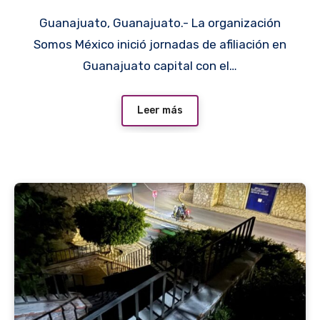
diputación federal del
Guanajuato, Guanajuato.- La organización
Distrito 4 en 2027
Somos México inició jornadas de afiliación en
Guanajuato capital con el…
Leer más