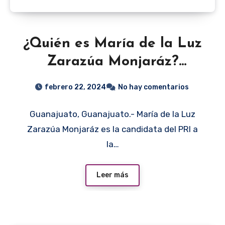
¿Quién es María de la Luz
Zarazúa Monjaráz?
Candidata del PRI en San
febrero 22, 2024
No hay comentarios
José Iturbide | Elecciones
Guanajuato, Guanajuato.- María de la Luz
2024
Zarazúa Monjaráz es la candidata del PRI a
la…
Leer más