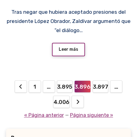
Tras negar que hubiera aceptado presiones del
presidente López Obrador, Zaldívar argumentó que
“el diálogo…
Leer más
Paginación
1
…
3.895
3.896
3.897
…
de
4.006
entradas
« Página anterior
—
Página siguiente »