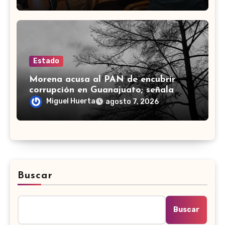
Estado
Morena acusa al PAN de encubrir
corrupción en Guanajuato; señala
desfalco de 107 mdp en Apaseo el
Miguel Huerta
agosto 7, 2026
Alto
Buscar
Buscar