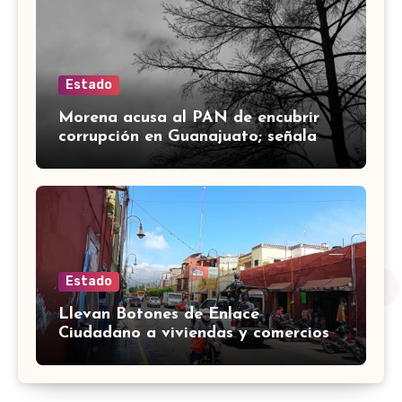
Estado
Morena acusa al PAN de encubrir
corrupción en Guanajuato; señala
desfalco de 107 mdp en Apaseo el
Alto
Estado
Llevan Botones de Enlace
Ciudadano a viviendas y comercios
de Yuriria