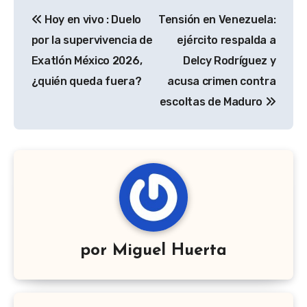
Navegación
Hoy en vivo : Duelo
Tensión en Venezuela:
de
por la supervivencia de
ejército respalda a
entradas
Exatlón México 2026,
Delcy Rodríguez y
¿quién queda fuera?
acusa crimen contra
escoltas de Maduro
por
Miguel Huerta