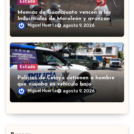
Estado
Momias de Guanajuato vencen a los
Industriales de Moroleón y avanzan a
la final estatal de béisbol
Miguel Huerta
agosto 9, 2026
Estado
Policías de Celaya detienen a hombre
que viajaba en vehículo bajo
investigación
Miguel Huerta
agosto 9, 2026