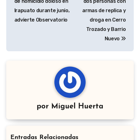
de homicidio doloso en
dos personas con
entradas
Irapuato durante junio,
armas de replica y
advierte Observatorio
droga en Cerro
Trozado y Barrio
Nuevo
por
Miguel Huerta
Entradas Relacionadas