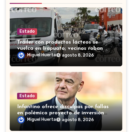
Estado
Tráiler con productos lácteos se
vuelca en Irapuato; vecinos roban
carga en lugar de auxiliar a heridos
Miguel Huerta
agosto 8, 2026
Estado
Infantino ofrece disculpas por fallas
en polémico proyecto de inversión
privada de la FIFA
Miguel Huerta
agosto 8, 2026