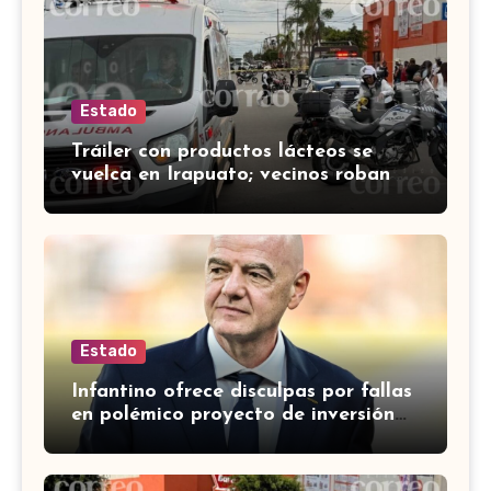
Estado
Tráiler con productos lácteos se
vuelca en Irapuato; vecinos roban
carga en lugar de auxiliar a heridos
Estado
Infantino ofrece disculpas por fallas
en polémico proyecto de inversión
privada de la FIFA