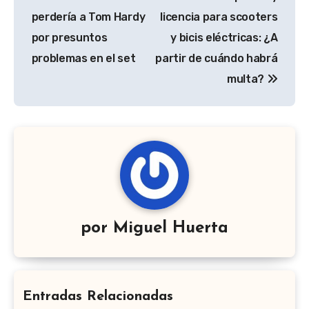
de
perdería a Tom Hardy
licencia para scooters
entradas
por presuntos
y bicis eléctricas: ¿A
problemas en el set
partir de cuándo habrá
multa?
por
Miguel Huerta
Entradas Relacionadas