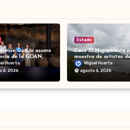
Estado
Dennise García asume
Casa El Nigromante r
encia de la GOAN,
muestra de artistas d
ción de gobernadores
Ranchero Pandillero
uel Huerta
Miguel Huerta
ión Nacional
o 6, 2026
agosto 6, 2026