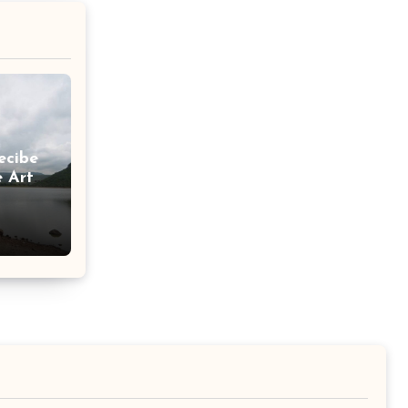
ecibe
e Arte