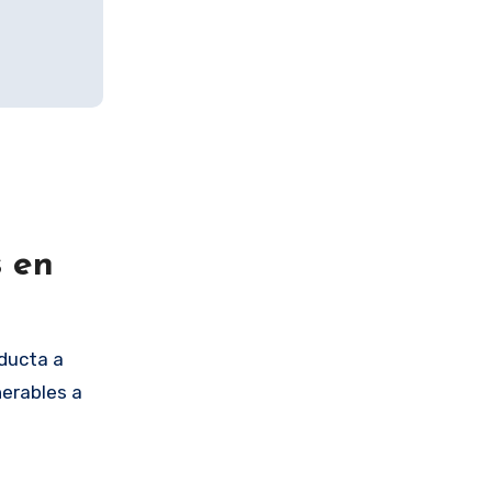
s en
ducta a
nerables a