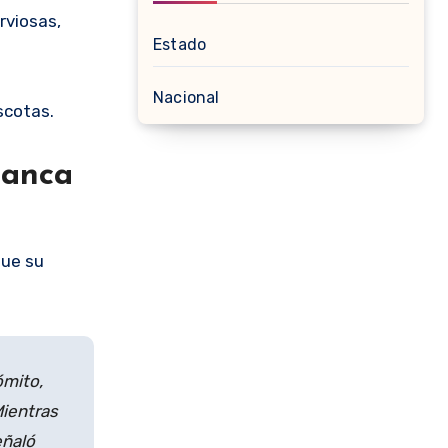
rviosas,
Estado
Nacional
scotas.
manca
que su
ómito,
Mientras
eñaló