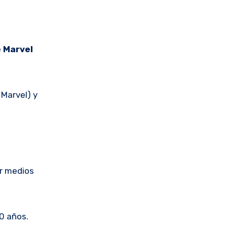
e
Marvel
 Marvel) y
or medios
0 años.