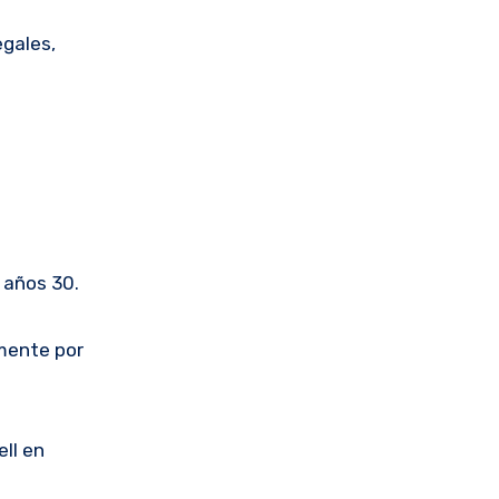
egales,
 años 30.
lmente por
ll en