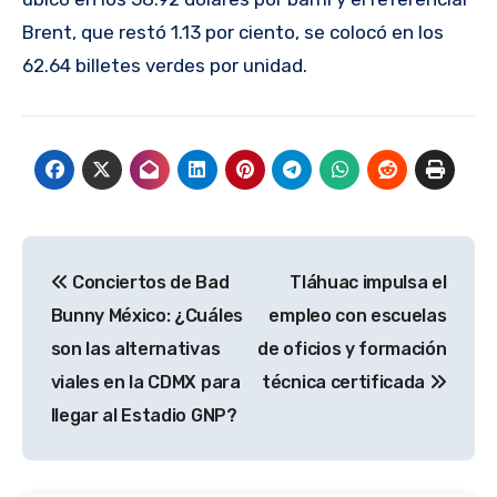
Brent, que restó 1.13 por ciento, se colocó en los
62.64 billetes verdes por unidad.
Navegación
Conciertos de Bad
Tláhuac impulsa el
de
Bunny México: ¿Cuáles
empleo con escuelas
entradas
son las alternativas
de oficios y formación
viales en la CDMX para
técnica certificada
llegar al Estadio GNP?