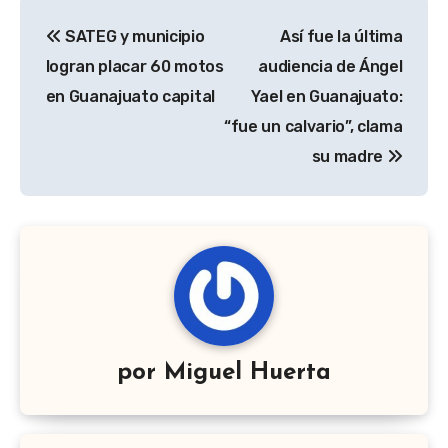
Navegación
SATEG y municipio
Así fue la última
de
logran placar 60 motos
audiencia de Ángel
entradas
en Guanajuato capital
Yael en Guanajuato:
“fue un calvario”, clama
su madre
por
Miguel Huerta