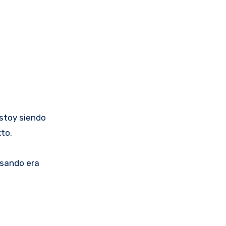
estoy siendo
xto.
rsando era