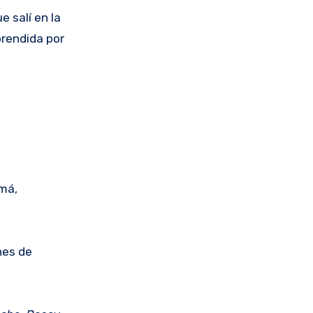
 salí en la
prendida por
má,
nes de