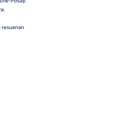
oche-Posay,
a.
e resuenan