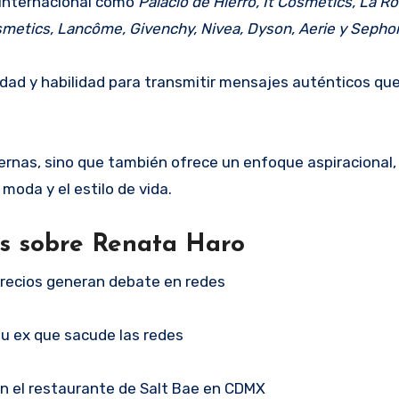
 internacional como
Palacio de Hierro, It Cosmetics, La R
osmetics, Lancôme, Givenchy, Nivea, Dyson, Aerie y Sephor
idad y habilidad para transmitir mensajes auténticos qu
rnas, sino que también ofrece un enfoque aspiracional,
moda y el estilo de vida.
as sobre Renata Haro
precios generan debate en redes
su ex que sacude las redes
en el restaurante de Salt Bae en CDMX