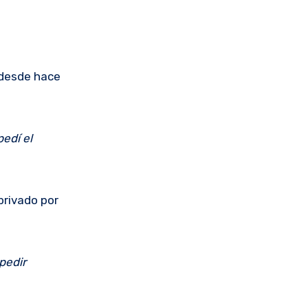
e desde hace
pedí el
privado por
pedir