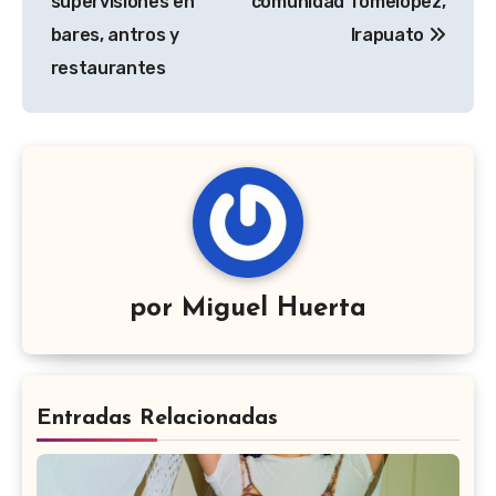
entradas
supervisiones en
comunidad Tomelópez,
bares, antros y
Irapuato
restaurantes
por
Miguel Huerta
Entradas Relacionadas