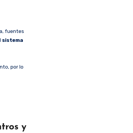
a, fuentes
l
sistema
to, por lo
tros y