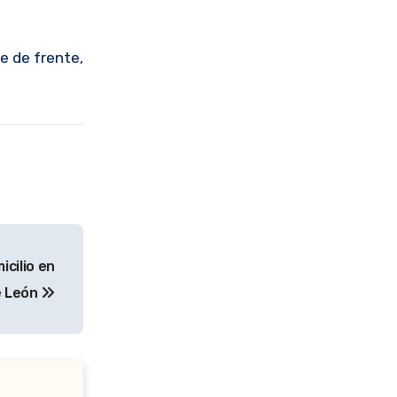
e de frente,
cilio en
e León