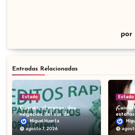
por
Entradas Relacionadas
Estado
Estado
Cierran, al menos, dos
¡Cuidad
negocios del sur de
estafas
Salamanca por préstamos
depart
Miguel Huerta
Mig
‘gota a gota’; señalan
Salama
agosto 7, 2026
agost
amenazas y presión