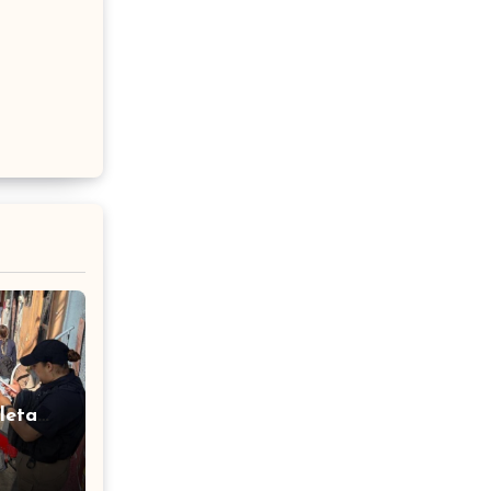
leta
ás de