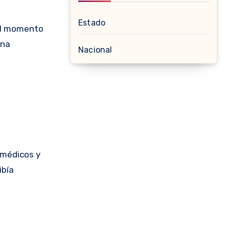
Estado
 el momento
ina
Nacional
amédicos y
ibía