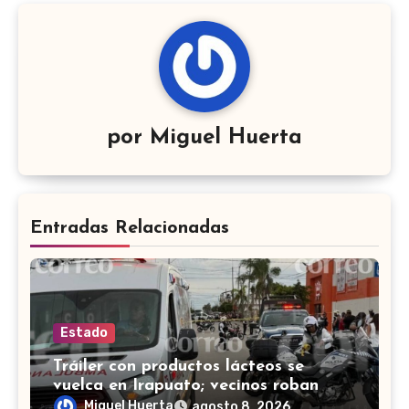
por
Miguel Huerta
Entradas Relacionadas
Estado
Tráiler con productos lácteos se
vuelca en Irapuato; vecinos roban
carga en lugar de auxiliar a heridos
Miguel Huerta
agosto 8, 2026