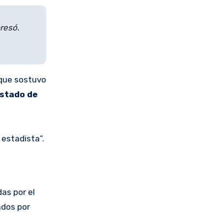
resó.
 que sostuvo
stado de
 estadista”.
as por el
ados por