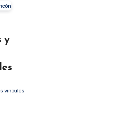
 y
des
s vínculos
r