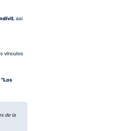
dívil,
así
s vínculos
“Los
s de la