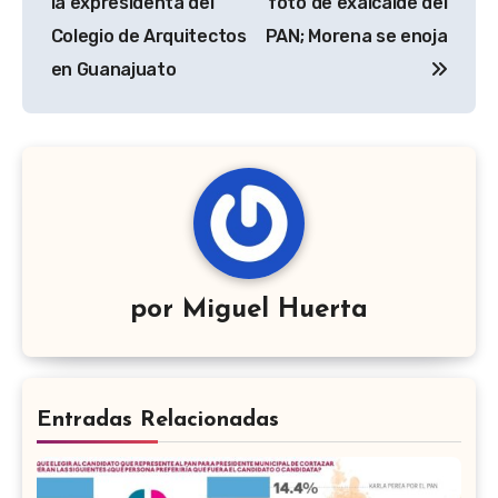
entradas
la expresidenta del
foto de exalcalde del
Colegio de Arquitectos
PAN; Morena se enoja
en Guanajuato
por
Miguel Huerta
Entradas Relacionadas