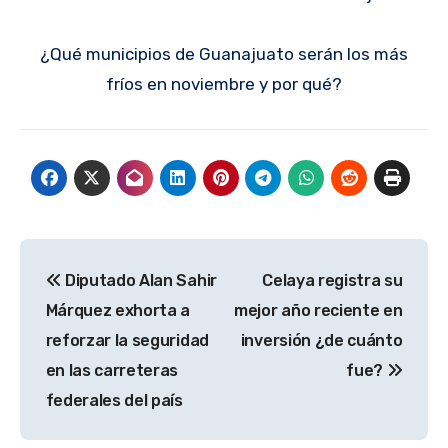
¿Qué municipios de Guanajuato serán los más
fríos en noviembre y por qué?
Navegación
Diputado Alan Sahir
Celaya registra su
de
Márquez exhorta a
mejor año reciente en
entradas
reforzar la seguridad
inversión ¿de cuánto
en las carreteras
fue?
federales del país