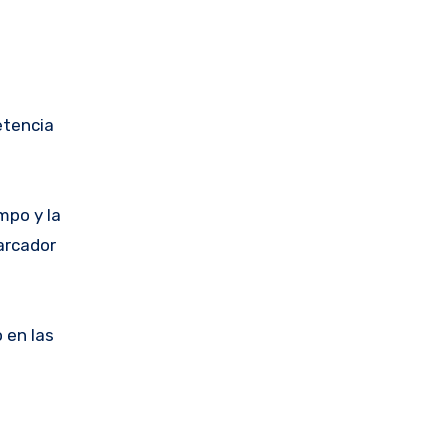
etencia
mpo y la
arcador
 en las