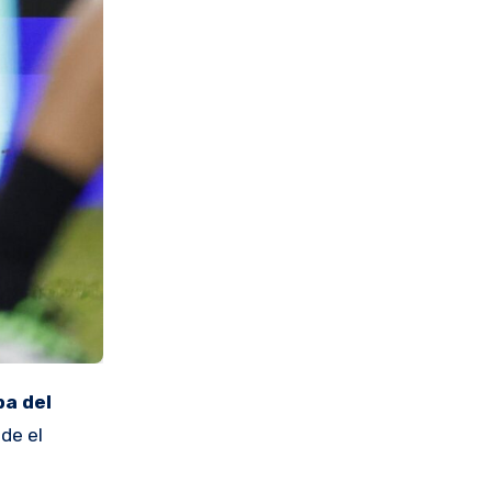
a del
nde el