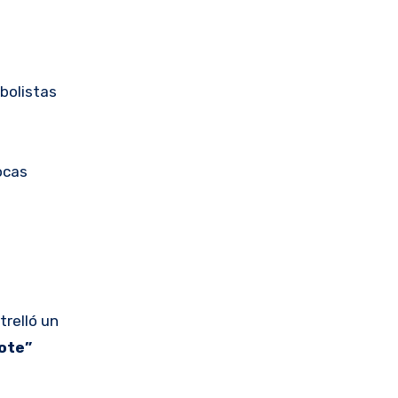
tbolistas
ocas
trelló un
ote”