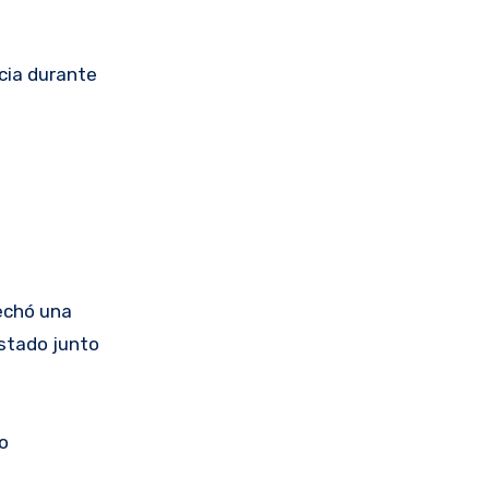
ncia durante
vechó una
stado junto
o