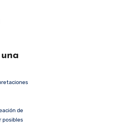
 una
rpretaciones
reación de
r posibles