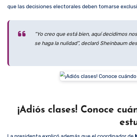
que las decisiones electorales deben tomarse exclus
“Yo creo que está bien, aquí decidimos no
se haga la nulidad”, declaró Sheinbaum des
¡Adiós clases! Conoce cuán
est
La presidenta explicó además que el coordinador de