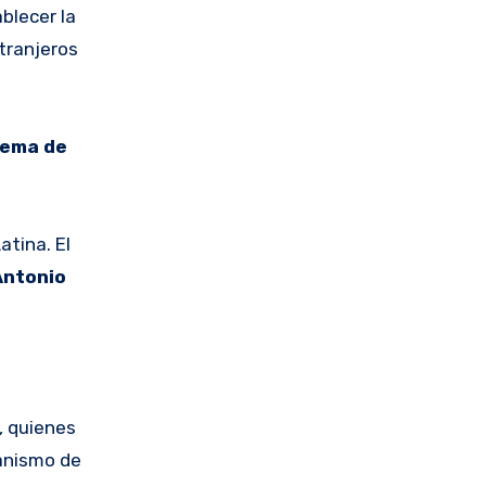
blecer la
tranjeros
tema de
atina. El
Antonio
, quienes
canismo de