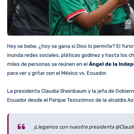
Hoy se bebe, ¿hoy se gana si Dios lo permite? El furor por el Mundial 2026 está a tope con el ya famoso “¿y si sí?” que
inunda redes sociales, pláticas godínez y hasta los ch
miles de personas se reúnen en el
Ángel de la Inde
para ver y gritar con el México vs. Ecuador.
La presidenta Claudia Sheinbaum y la jefa de Gobiern
Ecuador desde el Parque Tezozómoc de la alcaldía Az
¡Llegamos con nuestra presidenta @Claudia