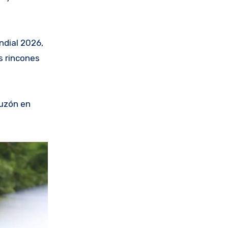
ndial 2026,
s rincones
puzón en