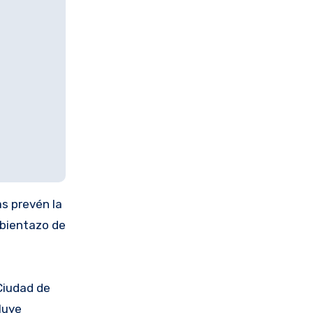
as prevén la
ambientazo de
Ciudad de
luye