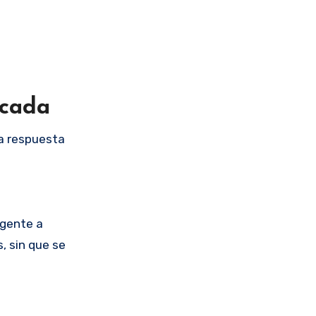
écada
a respuesta
rgente a
s, sin que se