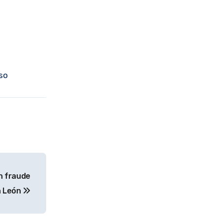
so
n fraude
n León