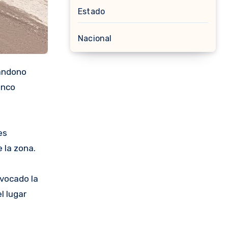
Estado
Nacional
bandono
inco
es
 la zona.
ovocado la
l lugar