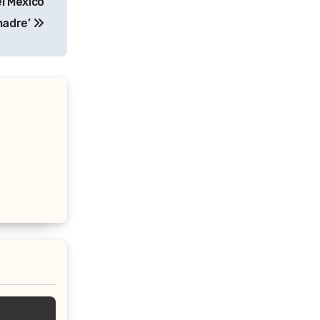
l México
 madre’