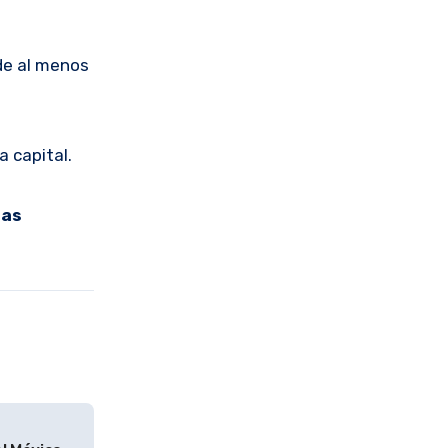
 de al menos
 capital.
las