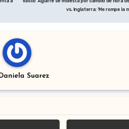
enta a
‘Vasco’ Aguirre se molesta por cambio de hora de
vs. Inglaterra: ‘Me rompe la
Daniela Suarez