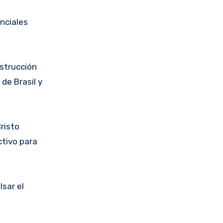
nciales
nstrucción
de Brasil y
risto
ctivo para
sar el