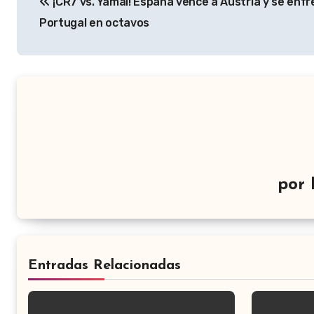
¡CR7 vs. Yamal! España vence a Austria y se enfr
de
Portugal en octavos
entradas
por
Entradas Relacionadas