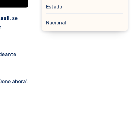
Estado
asil
, se
Nacional
n
ndeante
Done ahora’.