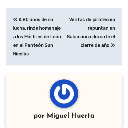
Navegación
A 80 años de su
Ventas de pirotecnia
de
lucha, rinde homenaje
repuntan en
entradas
a los Mártires de León
Salamanca durante el
en el Panteón San
cierre de año
Nicolás
por
Miguel Huerta