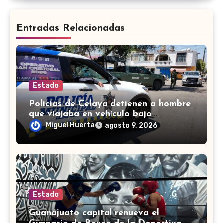
Entradas Relacionadas
Estado
Policías de Celaya detienen a hombre
que viajaba en vehículo bajo
investigación
Miguel Huerta
agosto 9, 2026
Estado
Guanajuato capital renueva el