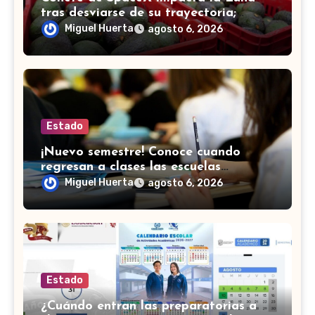
tras desviarse de su trayectoria;
científicos confirman el choque
Miguel Huerta
agosto 6, 2026
Estado
¡Nuevo semestre! Conoce cuando
regresan a clases las escuelas
normales en Guanajuato
Miguel Huerta
agosto 6, 2026
Estado
¿Cuándo entran las preparatorias a