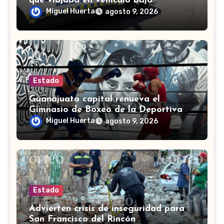
que viajaba en vehículo bajo
investigación
Miguel Huerta
agosto 9, 2026
Estado
Guanajuato capital renueva el
Gimnasio de Boxeo de la Deportiva
Torres Landa
Miguel Huerta
agosto 9, 2026
Estado
Advierten crisis de inseguridad para
San Francisco del Rincón