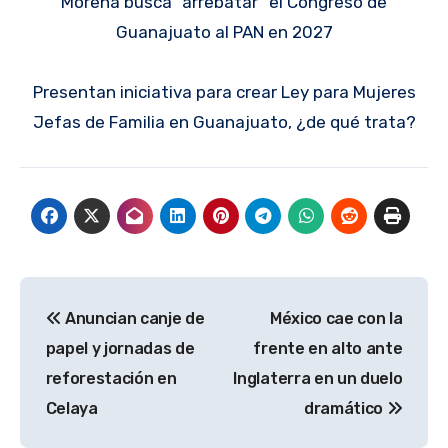
Morena busca “arrebatar” el Congreso de
Guanajuato al PAN en 2027
Presentan iniciativa para crear Ley para Mujeres
Jefas de Familia en Guanajuato, ¿de qué trata?
Navegación
Anuncian canje de
México cae con la
de
papel y jornadas de
frente en alto ante
entradas
reforestación en
Inglaterra en un duelo
Celaya
dramático