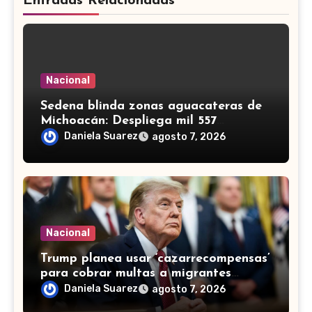
Entradas Relacionadas
Nacional
Sedena blinda zonas aguacateras de
Michoacán: Despliega mil 557
efectivos de Guardia Nacional y
Daniela Suarez
agosto 7, 2026
Ejército
Nacional
Trump planea usar ‘cazarrecompensas’
para cobrar multas a migrantes
deportados, incluidos mexicanos
Daniela Suarez
agosto 7, 2026