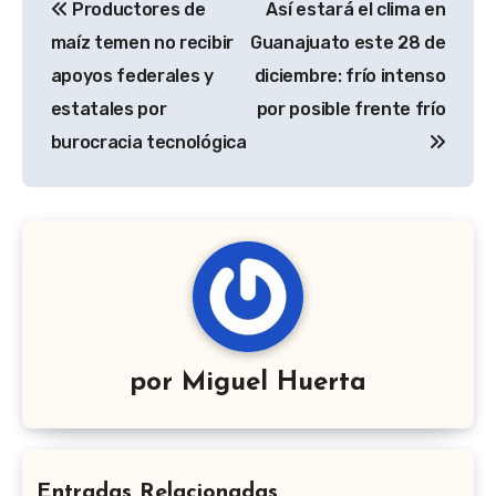
Productores de
Así estará el clima en
de
maíz temen no recibir
Guanajuato este 28 de
entradas
apoyos federales y
diciembre: frío intenso
estatales por
por posible frente frío
burocracia tecnológica
por
Miguel Huerta
Entradas Relacionadas