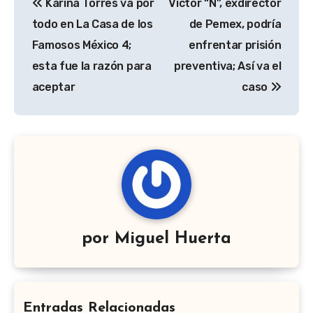
Karina Torres va por
Víctor “N”, exdirector
de
todo en La Casa de los
de Pemex, podría
entradas
Famosos México 4;
enfrentar prisión
esta fue la razón para
preventiva; Así va el
aceptar
caso
por
Miguel Huerta
Entradas Relacionadas