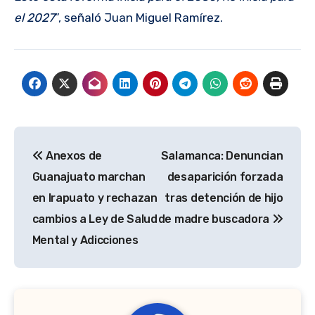
el 2027
”, señaló Juan Miguel Ramírez.
Navegación
Anexos de
Salamanca: Denuncian
de
Guanajuato marchan
desaparición forzada
entradas
en Irapuato y rechazan
tras detención de hijo
cambios a Ley de Salud
de madre buscadora
Mental y Adicciones