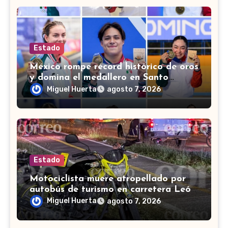
Estado
México rompe récord histórico de oros
y domina el medallero en Santo
Domingo 2026
Miguel Huerta
agosto 7, 2026
Estado
Motociclista muere atropellado por
autobús de turismo en carretera León-
San Francisco del Rincón
Miguel Huerta
agosto 7, 2026