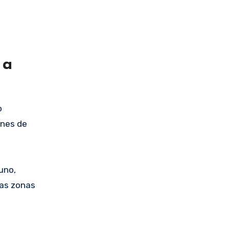
 a
o
ones de
uno,
las zonas