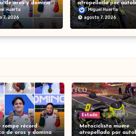
co de oros y domina
atropellado por autob
llero en Santo
turismo en carretera 
uel Huerta
Miguel Huerta
go 2026
San Francisco del Rin
o 7, 2026
agosto 7, 2026
o
Estado
 rompe récord
Motociclista muere
ico de oros y domina
atropellado por auto