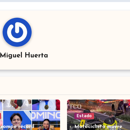
Miguel Huerta
Estado
 rompe récord
Motociclista muere