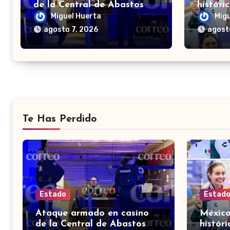
de la Central de Abastos
históri
deja un hombre muerto en
el meda
Miguel Huerta
Mig
León
Domin
agosto 7, 2026
agost
Te Has Perdido
Estado
Estad
Ataque armado en casino
México
de la Central de Abastos
histór