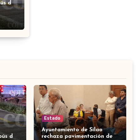
ús de
León-
cón
Estado
Ayuntamiento de Silao
bús de
rechaza pavimentación de