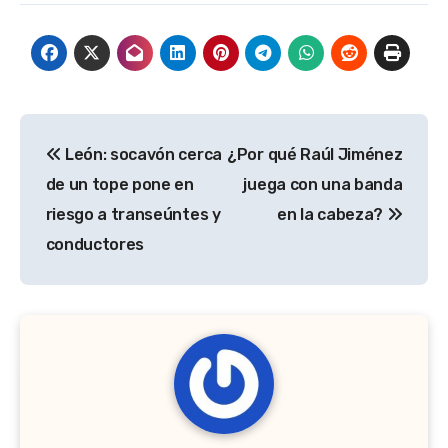
Navegación
León: socavón cerca
¿Por qué Raúl Jiménez
de
de un tope pone en
juega con una banda
entradas
riesgo a transeúntes y
en la cabeza?
conductores