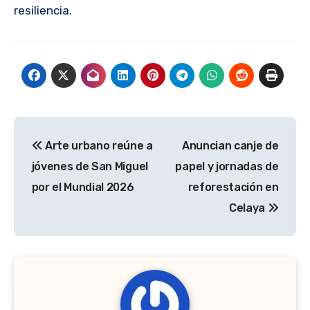
resiliencia.
Navegación
Arte urbano reúne a
Anuncian canje de
de
jóvenes de San Miguel
papel y jornadas de
entradas
por el Mundial 2026
reforestación en
Celaya