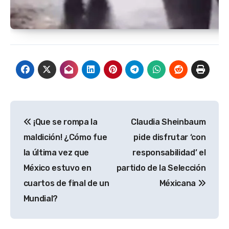
Navegación
¡Que se rompa la
Claudia Sheinbaum
de
maldición! ¿Cómo fue
pide disfrutar ‘con
entradas
la última vez que
responsabilidad’ el
México estuvo en
partido de la Selección
cuartos de final de un
Méxicana
Mundial?