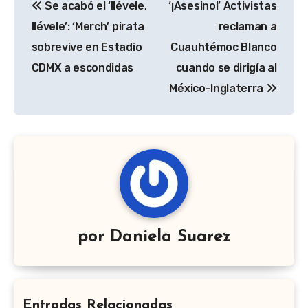
Se acabó el ‘llévele,
‘¡Asesino!’ Activistas
de
llévele’: ‘Merch’ pirata
reclaman a
entradas
sobrevive en Estadio
Cuauhtémoc Blanco
CDMX a escondidas
cuando se dirigía al
México-Inglaterra
por
Daniela Suarez
Entradas Relacionadas