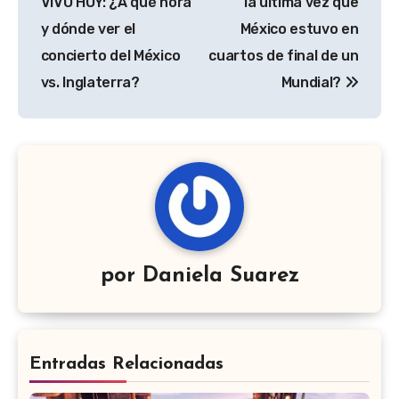
entradas
VIVO HOY: ¿A qué hora
la última vez que
y dónde ver el
México estuvo en
concierto del México
cuartos de final de un
vs. Inglaterra?
Mundial?
por
Daniela Suarez
Entradas Relacionadas