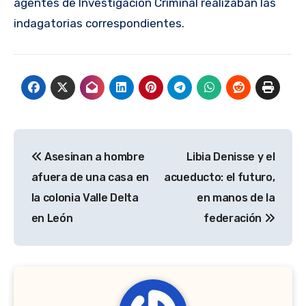
agentes de Investigación Criminal realizaban las
indagatorias correspondientes.
Navegación
Asesinan a hombre
Libia Denisse y el
de
afuera de una casa en
acueducto: el futuro,
entradas
la colonia Valle Delta
en manos de la
en León
federación