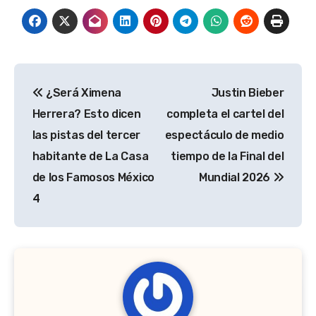
Navegación
¿Será Ximena
Justin Bieber
de
Herrera? Esto dicen
completa el cartel del
entradas
las pistas del tercer
espectáculo de medio
habitante de La Casa
tiempo de la Final del
de los Famosos México
Mundial 2026
4