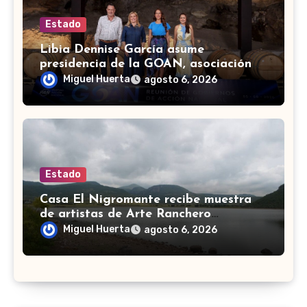
Estado
Libia Dennise García asume
presidencia de la GOAN, asociación
de gobernadores de Acción Nacional
Miguel Huerta
agosto 6, 2026
Estado
Casa El Nigromante recibe muestra
de artistas de Arte Ranchero
Pandillero
Miguel Huerta
agosto 6, 2026