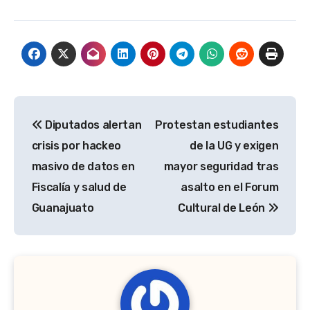
Navegación
Diputados alertan
Protestan estudiantes
de
crisis por hackeo
de la UG y exigen
entradas
masivo de datos en
mayor seguridad tras
Fiscalía y salud de
asalto en el Forum
Guanajuato
Cultural de León