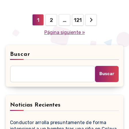
Paginación
1
2
…
121
de
Página siguiente »
entradas
Buscar
Buscar
Noticias Recientes
Conductor arrolla presuntamente de forma
intencional a un hombre tras una riña en Celaya