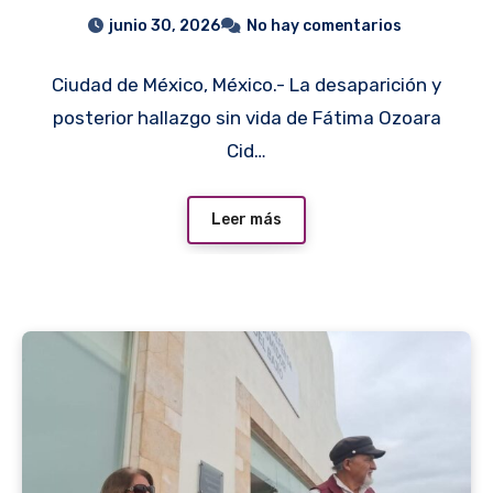
desaparición y el hallazgo
junio 30, 2026
No hay comentarios
sin vida de la estudiante
Ciudad de México, México.- La desaparición y
en CDMX
posterior hallazgo sin vida de Fátima Ozoara
Cid…
Leer más