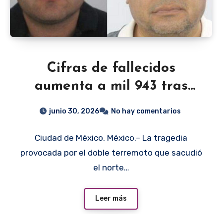
Cifras de fallecidos
aumenta a mil 943 tras
terremoto en Venezuela;
junio 30, 2026
No hay comentarios
continúan las labores de
Ciudad de México, México.– La tragedia
rescate
provocada por el doble terremoto que sacudió
el norte…
Leer más