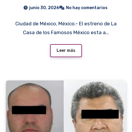
México 2026? Galilea
junio 30, 2026
No hay comentarios
anuncia cuándo serán
Ciudad de México, México.- El estreno de La
revelados
Casa de los Famosos México esta a…
Leer más