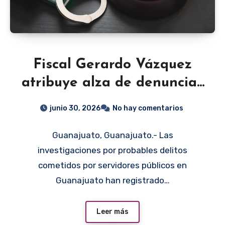
Fiscal Gerardo Vázquez
atribuye alza de denuncias
por corrupción en
junio 30, 2026
No hay comentarios
Guanajuato a una mayor
Guanajuato, Guanajuato.- Las
visibilidad
investigaciones por probables delitos
cometidos por servidores públicos en
Guanajuato han registrado…
Leer más