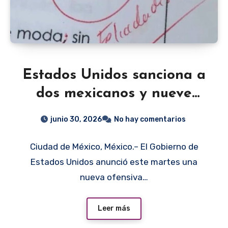
Estados Unidos sanciona a
dos mexicanos y nueve
empresas por red de
junio 30, 2026
No hay comentarios
huachicol vinculada al
Ciudad de México, México.– El Gobierno de
CJNG
Estados Unidos anunció este martes una
nueva ofensiva…
Leer más