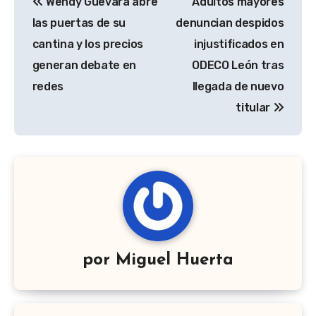
Wendy Guevara abre
Adultos mayores
de
las puertas de su
denuncian despidos
entradas
cantina y los precios
injustificados en
generan debate en
ODECO León tras
redes
llegada de nuevo
titular
por
Miguel Huerta