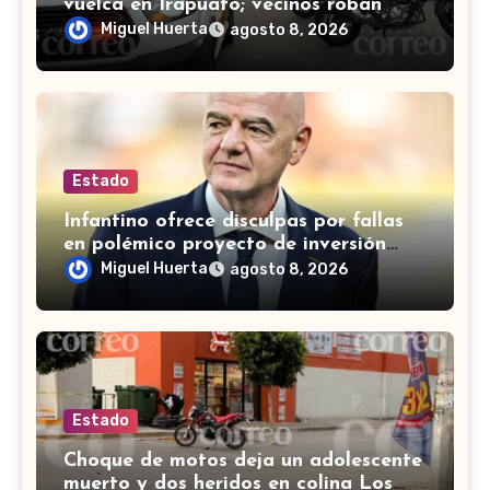
vuelca en Irapuato; vecinos roban
carga en lugar de auxiliar a heridos
Miguel Huerta
agosto 8, 2026
Estado
Infantino ofrece disculpas por fallas
en polémico proyecto de inversión
privada de la FIFA
Miguel Huerta
agosto 8, 2026
Estado
Choque de motos deja un adolescente
muerto y dos heridos en colina Los